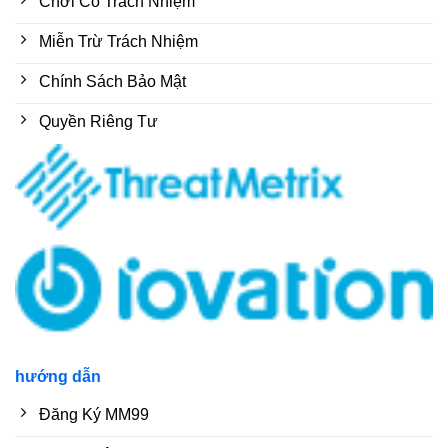
Chơi Có Trách Nhiệm
Miễn Trừ Trách Nhiệm
Chính Sách Bảo Mật
Quyền Riêng Tư
hướng dẫn
Đăng Ký MM99