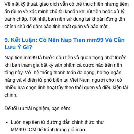
Về mặt kỹ thuật, giao dịch vẫn có thể thực hiện nhưng tiềm
ẩn rủi ro về xác minh chủ tài khoản khi rút tiền hoặc xử lý
tranh chấp. Tốt nhất bạn nên sử dụng tài khoản đứng tên
chính chủ để đảm bảo tính nhất quán và bảo mật.
9. Kết Luận: Có Nên Nap Tien mm99 Và Cần
Lưu Ý Gì?
Nap tien mm99 là bước đầu tiên và quan trọng nhất trước
khi bạn tham gia bất kỳ sản phẩm cá cược nào trên nền
tảng này. Với hệ thống thanh toán đa dạng, hỗ trợ ngân
hàng và ví điện tử phổ biến tại Việt Nam, người chơi có
nhiều lựa chọn linh hoạt tùy theo thói quen và điều kiện tài
chính.
Để tối ưu trải nghiệm, bạn nên:
Luôn nap tien từ đường dẫn chính thức như
MM99.COM để tránh trang giả mạo.