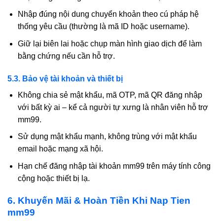
Nhập đúng nội dung chuyển khoản theo cú pháp hệ
thống yêu cầu (thường là mã ID hoặc username).
Giữ lại biên lai hoặc chụp màn hình giao dịch để làm
bằng chứng nếu cần hỗ trợ.
5.3. Bảo vệ tài khoản và thiết bị
Không chia sẻ mật khẩu, mã OTP, mã QR đăng nhập
với bất kỳ ai – kể cả người tự xưng là nhân viên hỗ trợ
mm99.
Sử dụng mật khẩu mạnh, không trùng với mật khẩu
email hoặc mạng xã hội.
Hạn chế đăng nhập tài khoản mm99 trên máy tính công
cộng hoặc thiết bị lạ.
6. Khuyến Mãi & Hoàn Tiền Khi Nap Tien
mm99