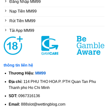
Đăng Nhập MM99
Nạp Tiền MM99
Rút Tiền MM99
Tải App MM99
thông tin liên hệ
Thương Hiệu
:
MM99
Địa chỉ:
114 PHU THO HOA P. PTH Quan Tan Phu
Thanh pho Ho Chi Minh
SDT:
0967316136
Email:
888slot@wettingblog.com