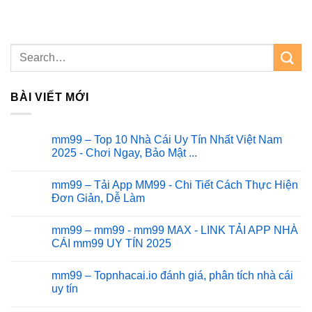
BÀI VIẾT MỚI
mm99 – Top 10 Nhà Cái Uy Tín Nhất Việt Nam
2025 - Chơi Ngay, Bảo Mật ...
mm99 – Tải App MM99 - Chi Tiết Cách Thực Hiện
Đơn Giản, Dễ Làm
mm99 – mm99 - mm99 MAX - LINK TẢI APP NHÀ
CÁI mm99 UY TÍN 2025
mm99 – Topnhacai.io đánh giá, phân tích nhà cái
uy tín