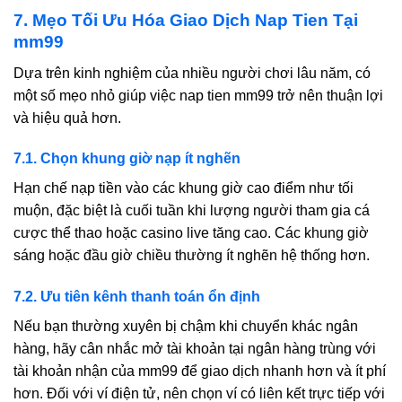
7. Mẹo Tối Ưu Hóa Giao Dịch Nap Tien Tại
mm99
Dựa trên kinh nghiệm của nhiều người chơi lâu năm, có
một số mẹo nhỏ giúp việc nap tien mm99 trở nên thuận lợi
và hiệu quả hơn.
7.1. Chọn khung giờ nạp ít nghẽn
Hạn chế nạp tiền vào các khung giờ cao điểm như tối
muộn, đặc biệt là cuối tuần khi lượng người tham gia cá
cược thể thao hoặc casino live tăng cao. Các khung giờ
sáng hoặc đầu giờ chiều thường ít nghẽn hệ thống hơn.
7.2. Ưu tiên kênh thanh toán ổn định
Nếu bạn thường xuyên bị chậm khi chuyển khác ngân
hàng, hãy cân nhắc mở tài khoản tại ngân hàng trùng với
tài khoản nhận của mm99 để giao dịch nhanh hơn và ít phí
hơn. Đối với ví điện tử, nên chọn ví có liên kết trực tiếp với