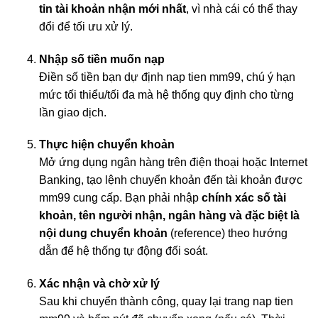
tin tài khoản nhận mới nhất
, vì nhà cái có thể thay
đổi để tối ưu xử lý.
Nhập số tiền muốn nạp
Điền số tiền bạn dự định nap tien mm99, chú ý hạn
mức tối thiểu/tối đa mà hệ thống quy định cho từng
lần giao dịch.
Thực hiện chuyển khoản
Mở ứng dụng ngân hàng trên điện thoại hoặc Internet
Banking, tạo lệnh chuyển khoản đến tài khoản được
mm99 cung cấp. Bạn phải nhập
chính xác số tài
khoản, tên người nhận, ngân hàng và đặc biệt là
nội dung chuyển khoản
(reference) theo hướng
dẫn để hệ thống tự động đối soát.
Xác nhận và chờ xử lý
Sau khi chuyển thành công, quay lại trang nap tien