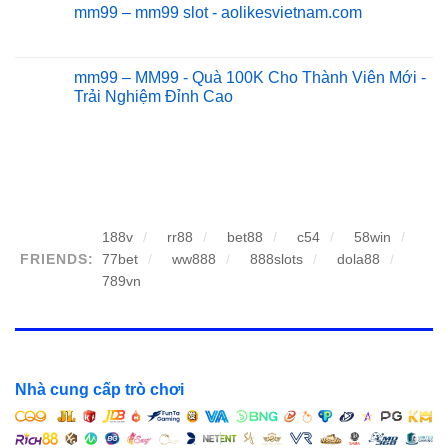
mm99 – mm99 slot - aolikesvietnam.com
mm99 – MM99 - Quà 100K Cho Thành Viên Mới -
Trải Nghiệm Đỉnh Cao
188v
rr88
bet88
c54
58win
FRIENDS:
77bet
ww888
888slots
dola88
789vn
Nhà cung cấp trò chơi