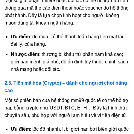
Một số giai đoạn, mm99 hoặc đối tác có thể hỗ trợ nạp tiền
thông qua mã thẻ cào điện thoại hoặc voucher do hệ thống
phát hành. Đây là lựa chọn linh hoạt cho người không
muốn dùng tài khoản ngân hàng.
Ưu điểm
: dễ mua, có thể thanh toán bằng tiền mặt tại
đại lý, cửa hàng.
Nhược điểm
: thường bị khấu trừ phần trăm khá cao;
giới hạn mệnh giá nhỏ; độ ổn định tùy thuộc chính sách
nhà mạng hoặc đối tác.
2.5. Tiền mã hóa (Crypto) – dành cho người chơi nâng
cao
Một số phiên bản của hệ thống mm99 quốc tế có thể hỗ trợ
nạp bằng crypto như USDT, BTC, ETH… Đây là hình thức
chuyên sâu, phù hợp với người am hiểu về ví tiền điện tử.
Ưu điểm
: tốc độ nhanh, ít bị giới hạn bởi biên giới quốc