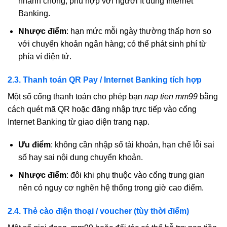
nhanh chóng, phù hợp với người ít dùng Internet
Banking.
Nhược điểm
: hạn mức mỗi ngày thường thấp hơn so
với chuyển khoản ngân hàng; có thể phát sinh phí từ
phía ví điện tử.
2.3. Thanh toán QR Pay / Internet Banking tích hợp
Một số cổng thanh toán cho phép bạn
nap tien mm99
bằng
cách quét mã QR hoặc đăng nhập trực tiếp vào cổng
Internet Banking từ giao diện trang nạp.
Ưu điểm
: không cần nhập số tài khoản, hạn chế lỗi sai
số hay sai nội dung chuyển khoản.
Nhược điểm
: đôi khi phụ thuộc vào cổng trung gian
nên có nguy cơ nghẽn hệ thống trong giờ cao điểm.
2.4. Thẻ cào điện thoại / voucher (tùy thời điểm)