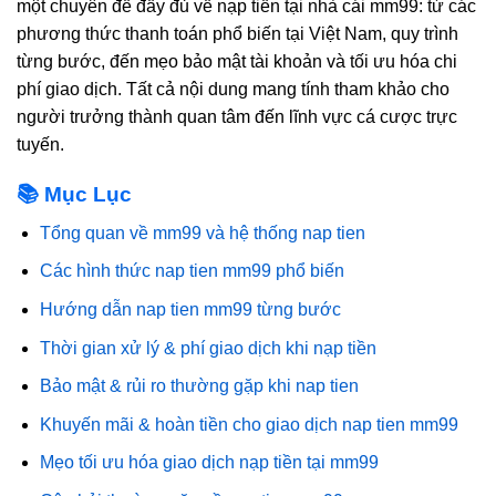
một chuyên đề đầy đủ về nạp tiền tại nhà cái mm99: từ các
phương thức thanh toán phổ biến tại Việt Nam, quy trình
từng bước, đến mẹo bảo mật tài khoản và tối ưu hóa chi
phí giao dịch. Tất cả nội dung mang tính tham khảo cho
người trưởng thành quan tâm đến lĩnh vực cá cược trực
tuyến.
📚 Mục Lục
Tổng quan về mm99 và hệ thống nap tien
Các hình thức nap tien mm99 phổ biến
Hướng dẫn nap tien mm99 từng bước
Thời gian xử lý & phí giao dịch khi nạp tiền
Bảo mật & rủi ro thường gặp khi nap tien
Khuyến mãi & hoàn tiền cho giao dịch nap tien mm99
Mẹo tối ưu hóa giao dịch nạp tiền tại mm99