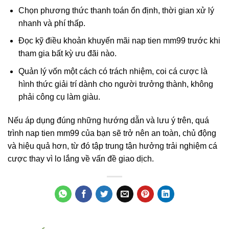
Chọn phương thức thanh toán ổn định, thời gian xử lý
nhanh và phí thấp.
Đọc kỹ điều khoản khuyến mãi nap tien mm99 trước khi
tham gia bất kỳ ưu đãi nào.
Quản lý vốn một cách có trách nhiệm, coi cá cược là
hình thức giải trí dành cho người trưởng thành, không
phải công cụ làm giàu.
Nếu áp dụng đúng những hướng dẫn và lưu ý trên, quá
trình nap tien mm99 của bạn sẽ trở nên an toàn, chủ động
và hiệu quả hơn, từ đó tập trung tận hưởng trải nghiệm cá
cược thay vì lo lắng về vấn đề giao dịch.