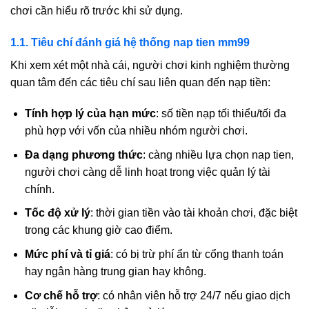
chơi cần hiểu rõ trước khi sử dụng.
1.1. Tiêu chí đánh giá hệ thống nap tien mm99
Khi xem xét một nhà cái, người chơi kinh nghiệm thường
quan tâm đến các tiêu chí sau liên quan đến nạp tiền:
Tính hợp lý của hạn mức
: số tiền nạp tối thiểu/tối đa
phù hợp với vốn của nhiều nhóm người chơi.
Đa dạng phương thức
: càng nhiều lựa chọn nap tien,
người chơi càng dễ linh hoạt trong việc quản lý tài
chính.
Tốc độ xử lý
: thời gian tiền vào tài khoản chơi, đặc biệt
trong các khung giờ cao điểm.
Mức phí và tỉ giá
: có bị trừ phí ẩn từ cổng thanh toán
hay ngân hàng trung gian hay không.
Cơ chế hỗ trợ
: có nhân viên hỗ trợ 24/7 nếu giao dịch